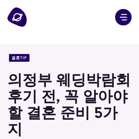
컨
텐
츠
로
건
너
뛰
결혼TIP
기
의정부 웨딩박람회
후기 전, 꼭 알아야
할 결혼 준비 5가
지