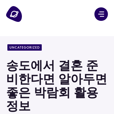
컨
텐
츠
로
건
너
뛰
UNCATEGORIZED
기
송도에서 결혼 준
비한다면 알아두면
좋은 박람회 활용
정보